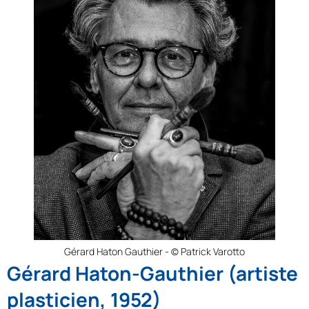
Gérard Haton Gauthier - © Patrick Varotto
Gérard Haton-Gauthier (artiste
plasticien, 1952)