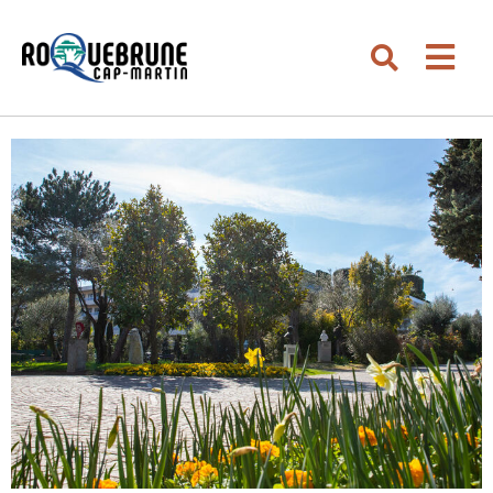
Aller au menu
Aller au contenu
Men
Aller à la recherche
Rechercher su