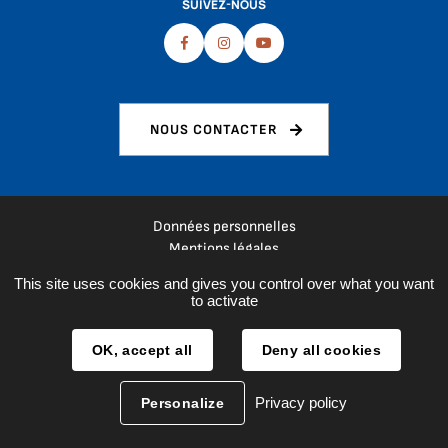
SUIVEZ-NOUS
Facebook
Instagram
Youtube
NOUS CONTACTER
Données personnelles
Mentions légales
Plan du site
This site uses cookies and gives you control over what you want
Espace presse
to activate
Réalisation :
La Fabrique
OK, accept all
Deny all cookies
Privacy policy
Personalize