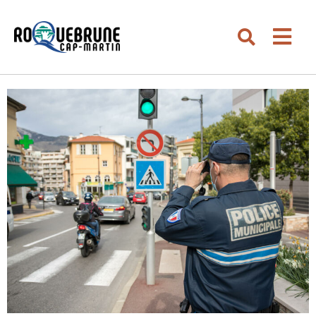
Aller au menu
Aller au contenu
Men
Aller à la recherche
Rechercher su