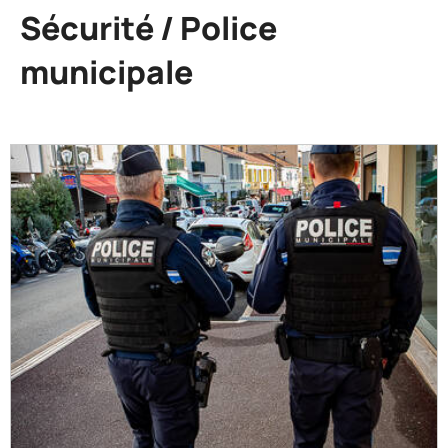
Sécurité / Police
Accueil
Vie
municipale
pratique
Sécurité /
Police
municipale