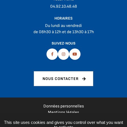
04.92.10.48.48
HORAIRES
Du lundi au vendredi
de 08h30 à 12h et de 13h30 à 17h
SUIVEZ-NOUS
Facebook
Instagram
Youtube
NOUS CONTACTER
Données personnelles
Mentions légales
Plan du site
This site uses cookies and gives you control over what you want
Espace presse