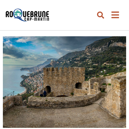
Aller au menu
Aller au contenu
Men
Aller à la recherche
Rechercher su