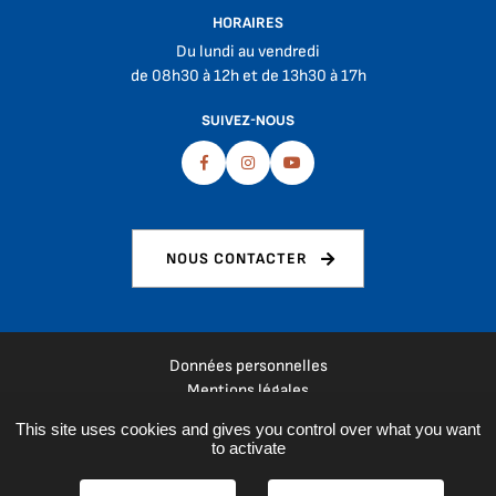
HORAIRES
Du lundi au vendredi
de 08h30 à 12h et de 13h30 à 17h
SUIVEZ-NOUS
Facebook
Instagram
Youtube
NOUS CONTACTER
Données personnelles
Mentions légales
Plan du site
This site uses cookies and gives you control over what you want
Espace presse
to activate
Réalisation :
La Fabrique