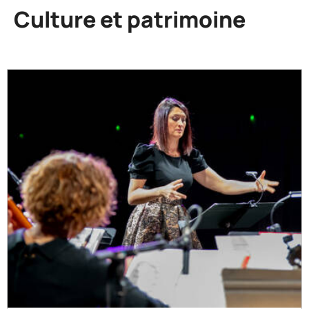
Culture et patrimoine
Accueil
Mes
loisirs
Culture et
patrimoine