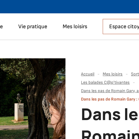
Aller à la recherche
le
Vie pratique
Mes loisirs
Espace cito
Accueil
Mes loisirs
Sort
Les balades C@p'tivantes
Dans les pas de Romain Gary, au
Dans les pas de Romain Gary : O
Dans le
Romain