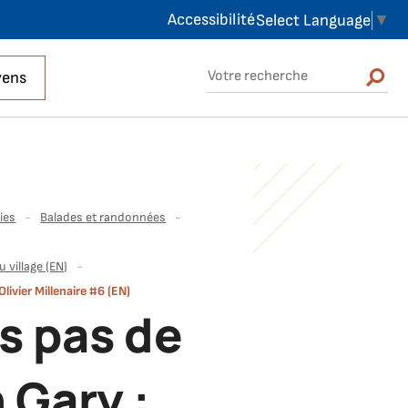
Accessibilité
Select Language
▼
Rechercher sur le site
yens
Rechercher
ies
Balades et randonnées
 village (EN)
livier Millenaire #6 (EN)
s pas de
 Gary :