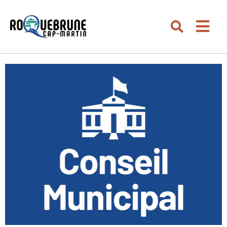
Aller au menu
Aller au contenu
Men
Aller à la recherche
Rechercher su