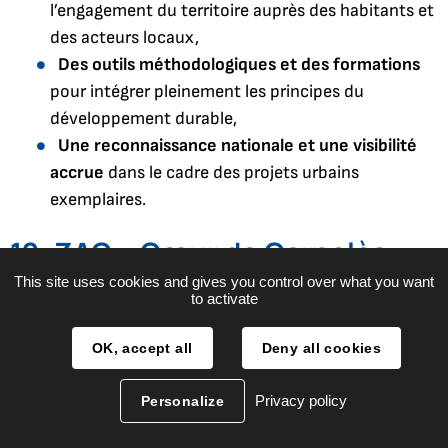
l’engagement du territoire auprès des habitants et
des acteurs locaux,
Des outils méthodologiques et des formations
pour intégrer pleinement les principes du
développement durable,
Une reconnaissance nationale et une visibilité
accrue
dans le cadre des projets urbains
exemplaires.
12. ZAC « Cœur de Carnolès » –
Signature d’une convention de
This site uses cookies and gives you control over what you want
to activate
gestion pour la préservation
OK, accept all
Deny all cookies
des
espèces protégées,
notamment
l’
hémidactyle
Privacy policy
Personalize
verruqueux