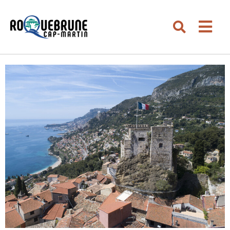
Aller au menu
Aller au contenu
Men
Aller à la recherche
Rechercher su