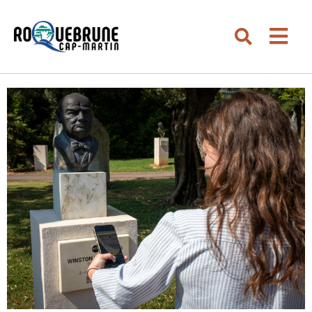
Aller au menu
Aller au contenu
Men
Aller à la recherche
Rechercher su