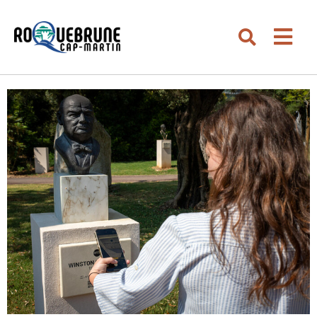
Aller au menu
Aller au contenu
Men
Aller à la recherche
Rechercher su