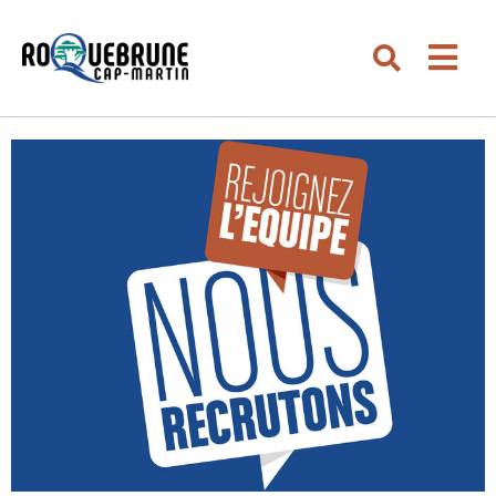
Aller au menu
Aller au contenu
Men
Aller à la recherche
Rechercher su