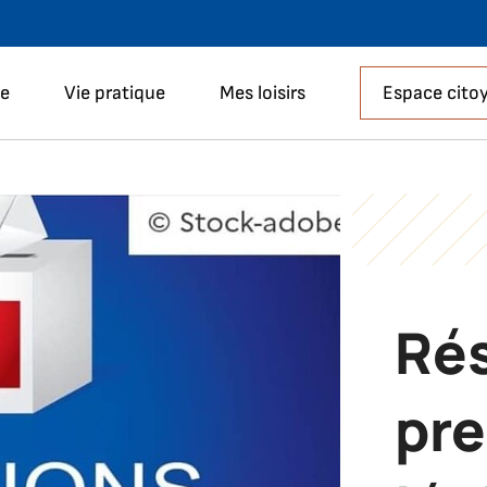
Aller à la recherche
le
Vie pratique
Mes loisirs
Espace cito
Rés
pre