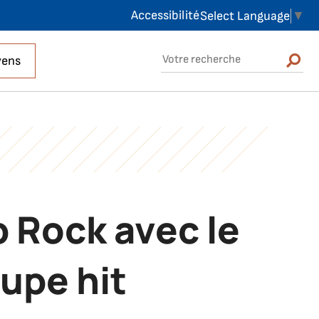
Accessibilité
Select Language
▼
Rechercher sur le site
yens
Rechercher
 Rock avec le
upe hit