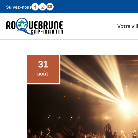
Aller au menu
Aller au contenu
Suivez-nous
Facebook
Instagram
Youtube
Votre vil
31
août