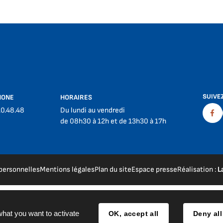
SUIVE
HONE
HORAIRES
10.48.48
Du lundi au vendredi
Fac
de 08h30 à 12h et de 13h30 à 17h
personnelles
Mentions légales
Plan du site
Espace presse
Réalisation :
L
what you want to activate
OK, accept all
Deny all