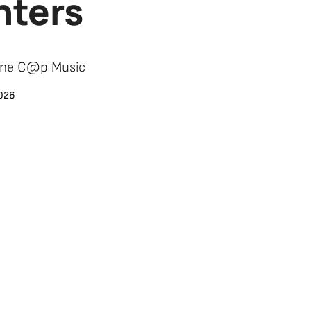
nters
ne C@p Music
2026