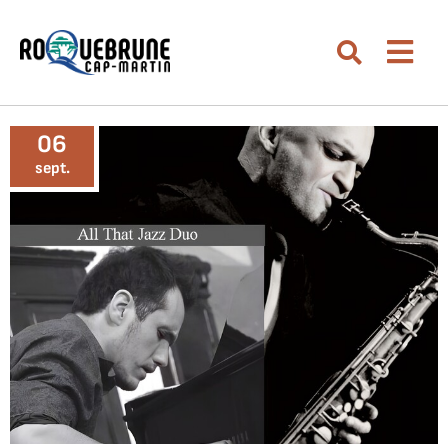
Aller au menu
Aller au contenu
Men
Aller à la recherche
Rechercher su
06
sept.