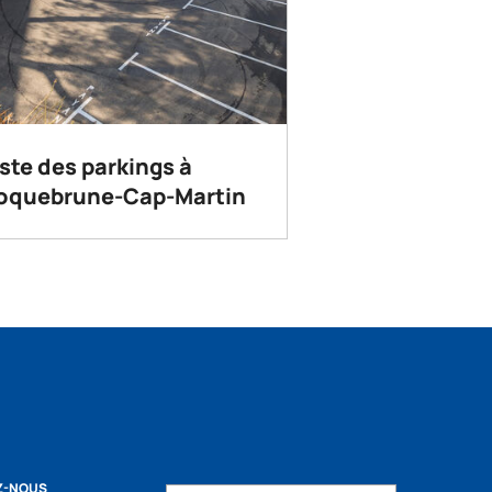
iste des parkings à
oquebrune-Cap-Martin
Z-NOUS