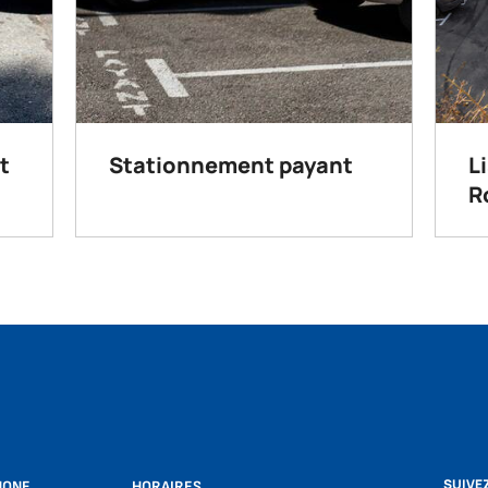
t
Stationnement payant
L
R
SUIVE
HONE
HORAIRES