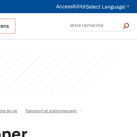
Accessibilité
Select Language
▼
Rechercher sur le site
yens
Rechercher
dre de vie
Transport et stationnement
nner