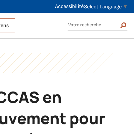
Accessibilité
Select Language
▼
Rechercher sur le site
yens
Rechercher
 CCAS en
uvement pour