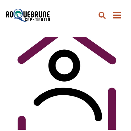
Aller au menu
Aller au contenu
Men
Aller à la recherche
Rechercher su