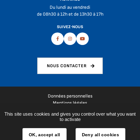
Du lundi au vendredi
de 08h30 à 12h et de 13h30 à 17h
SUIVEZ-NOUS
Facebook
Instagram
Youtube
NOUS CONTACTER
Données personnelles
Mentions légales
Plan du site
This site uses cookies and gives you control over what you want
Espace presse
to activate
Réalisation :
La Fabrique
OK, accept all
Deny all cookies