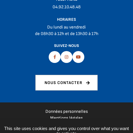
04.92.10.48.48
HORAIRES
Du lundi au vendredi
de 08h30 à 12h et de 13h30 à 17h
SUIVEZ-NOUS
Facebook
Instagram
Youtube
NOUS CONTACTER
Données personnelles
Mentions légales
Plan du site
This site uses cookies and gives you control over what you want
Espace presse