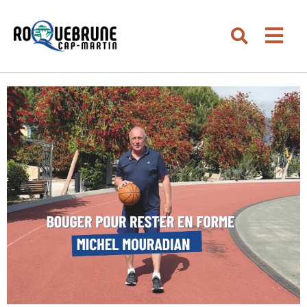
Aller au menu
Aller au contenu
Men
Aller à la recherche
Rechercher su