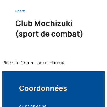
Accueil
Sport
Club
Club Mochizuki
Mochizuki
(sport de
(sport de combat)
combat)
Place du Commissaire-Harang
Coordonnées
04 93 35 66 36