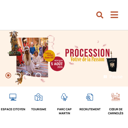
Aller au menu
Aller au contenu
Men
Aller à la recherche
Rechercher su
Pause
1
2
3
4
ESPACE CITOYEN
TOURISME
PARC CAP
RECRUTEMENT
CŒUR DE
MARTIN
CARNOLÈS