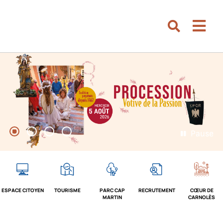
Aller au menu
Aller au contenu
Men
Aller à la recherche
Rechercher su
Pause
1
2
3
4
ESPACE CITOYEN
TOURISME
PARC CAP
RECRUTEMENT
CŒUR DE
MARTIN
CARNOLÈS