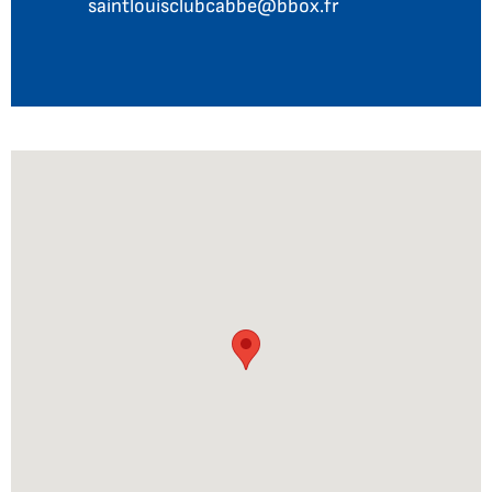
saintlouisclubcabbe@bbox.fr
Courriel :