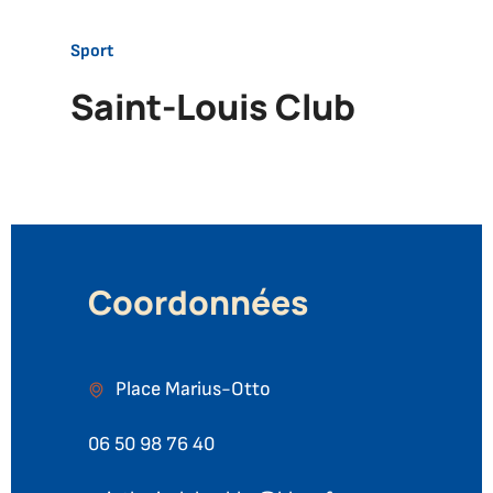
Accueil
Sport
Saint-
Saint-Louis Club
Louis
Club
Coordonnées
Place Marius-Otto
06 50 98 76 40
Téléphone :