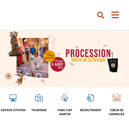
Aller au menu
Aller au contenu
Men
Aller à la recherche
Rechercher su
Pause
1
2
3
4
ESPACE CITOYEN
TOURISME
PARC CAP
RECRUTEMENT
CŒUR DE
MARTIN
CARNOLÈS