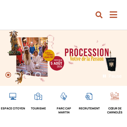
Aller au menu
Aller au contenu
Men
Aller à la recherche
Rechercher su
Pause
1
2
3
4
ESPACE CITOYEN
TOURISME
PARC CAP
RECRUTEMENT
CŒUR DE
MARTIN
CARNOLÈS