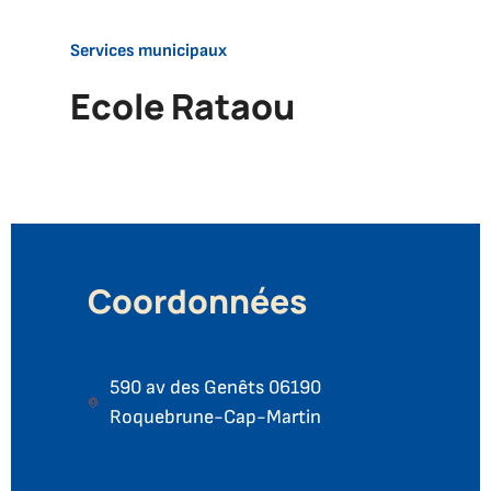
Accueil
Services municipaux
Ecole
Ecole Rataou
Rataou
Coordonnées
590 av des Genêts 06190
Roquebrune-Cap-Martin