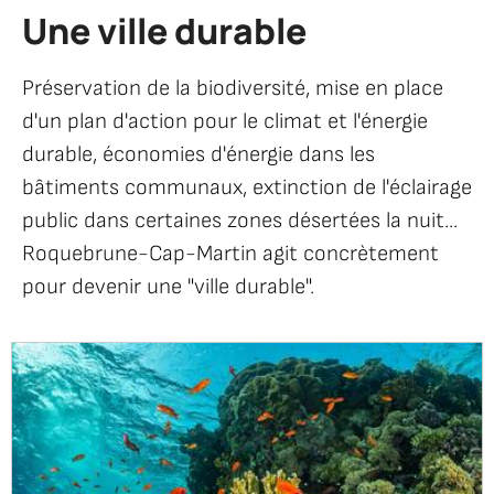
Une ville durable
Accueil
Vie
pratique
Préservation de la biodiversité, mise en place
Cadre
d'un plan d'action pour le climat et l'énergie
de
vie
durable, économies d'énergie dans les
Environnement
bâtiments communaux, extinction de l'éclairage
Une
public dans certaines zones désertées la nuit...
ville
durable
Roquebrune-Cap-Martin agit concrètement
pour devenir une "ville durable".